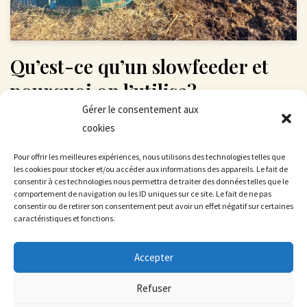
Qu’est-ce qu’un slowfeeder et
pourquoi on l’utilise?
Gérer le consentement aux
par
Pascale
cookies
Introduction Un slow feeder est un dispositif destiné à
Pour offrir les meilleures expériences, nous utilisons des technologies telles que
ralentir l’ingestion de nourriture. Dans la nature, les chevaux
les cookies pour stocker et/ou accéder aux informations des appareils. Le fait de
consentir à ces technologies nous permettra de traiter des données telles que le
passent la grande majorité de leur temps à manger ou a
comportement de navigation ou les ID uniques sur ce site. Le fait de ne pas
chercher de la nourriture, principalement de l’herbe, ce
consentir ou de retirer son consentement peut avoir un effet négatif sur certaines
caractéristiques et fonctions.
temps est de l’ordre…
Lire la suite »
Accepter
Refuser